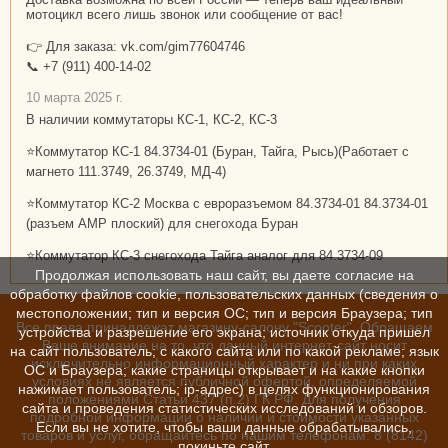
мотоцикл всего лишь звонок или сообщение от вас!
👉 Для заказа: vk.com/gim77604746
📞 +7 (911) 400-14-02
10 марта 2025 г.
В наличии коммутаторы КС-1, КС-2, КС-3
⭐Коммутатор КС-1 84.3734-01 (Буран, Тайга, Рысь)(Работает с
магнето 111.3749, 26.3749, МД-4)
⭐Коммутатор КС-2 Москва с евроразъемом 84.3734-01 84.3734-01
(разъем АМР плоский) для снегохода Буран
⭐Коммутатор КС-3 снегохода Тайга аналог для 84.3734-09
Продолжая использовать наш сайт, вы даете согласие на
обработку файлов cookie, пользовательских данных (сведения о
местоположении; тип и версия ОС; тип и версия Браузера; тип
Все права принадлежат магазину-салону "Scooter". Обращаем
устройства и разрешение его экрана; источник откуда пришел
Ваше внимание на то, что данный интернет-сайт носит
на сайт пользователь; с какого сайта или по какой рекламе; язык
исключительно информационный характер и ни при каких
ОС и Браузера; какие страницы открывает и на какие кнопки
условиях не является публичной офертой, определяемой
нажимает пользователь; ip-адрес) в целях функционирования
положениями Статьи 437 (п.2) ГК РФ. Для получения
сайта и проведения статистических исследований и обзоров.
подробной информации о наличии и стоимости указанных
Если вы не хотите, чтобы ваши данные обрабатывались,
товаров и услуг, обращайтесь по нашим телефонам: 8 (8142)
покиньте сайт.