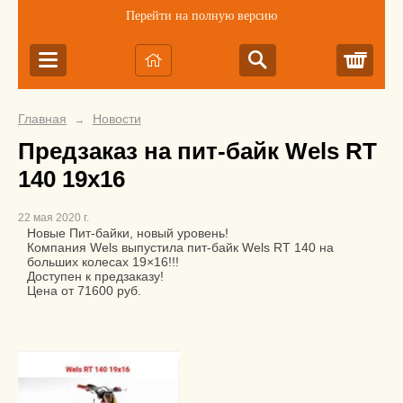
Перейти на полную версию
Корз
Главная
Новости
→
Предзаказ на пит-байк Wels RT
140 19x16
22 мая 2020 г.
Новые Пит-байки, новый уровень!
Компания Wels выпустила пит-байк Wels RT 140 на
больших колесах 19×16!!!
Доступен к предзаказу!
Цена от 71600 руб.