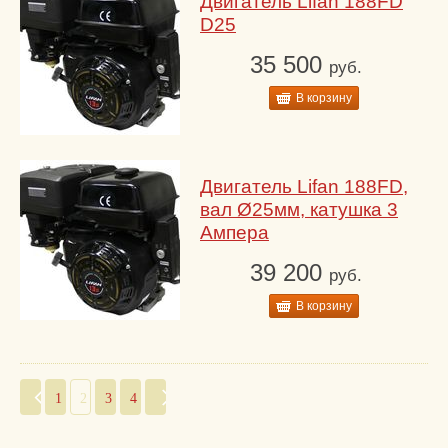
Двигатель Lifan 188FD
D25
35 500
руб.
В корзину
Двигатель Lifan 188FD,
вал Ø25мм, катушка 3
Ампера
39 200
руб.
В корзину
1
2
3
4