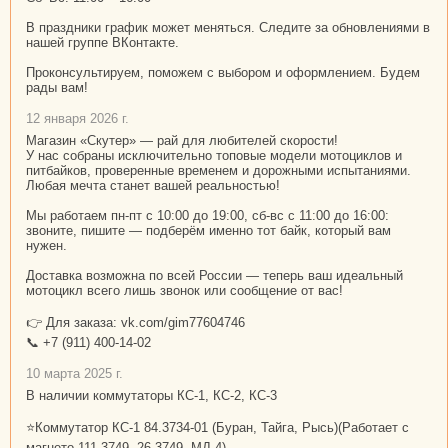
В праздники график может меняться. Следите за обновлениями в
нашей группе ВКонтакте.
Проконсультируем, поможем с выбором и оформлением. Будем
рады вам!
12 января 2026 г.
Магазин «Скутер» — рай для любителей скорости!
У нас собраны исключительно топовые модели мотоциклов и
питбайков, проверенные временем и дорожными испытаниями.
Любая мечта станет вашей реальностью!
Мы работаем пн-пт с 10:00 до 19:00, сб-вс с 11:00 до 16:00:
звоните, пишите — подберём именно тот байк, который вам
нужен.
Доставка возможна по всей России — теперь ваш идеальный
мотоцикл всего лишь звонок или сообщение от вас!
👉 Для заказа: vk.com/gim77604746
📞 +7 (911) 400-14-02
10 марта 2025 г.
В наличии коммутаторы КС-1, КС-2, КС-3
⭐Коммутатор КС-1 84.3734-01 (Буран, Тайга, Рысь)(Работает с
магнето 111.3749, 26.3749, МД-4)