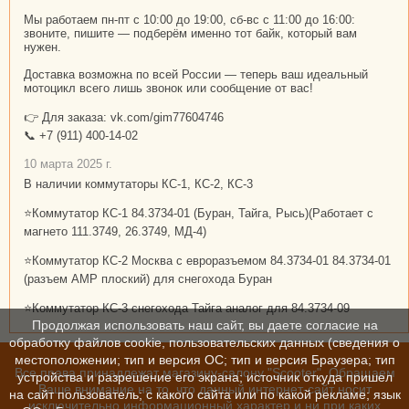
Мы работаем пн-пт с 10:00 до 19:00, сб-вс с 11:00 до 16:00:
звоните, пишите — подберём именно тот байк, который вам
нужен.
Доставка возможна по всей России — теперь ваш идеальный
мотоцикл всего лишь звонок или сообщение от вас!
👉 Для заказа: vk.com/gim77604746
📞 +7 (911) 400-14-02
10 марта 2025 г.
В наличии коммутаторы КС-1, КС-2, КС-3
⭐Коммутатор КС-1 84.3734-01 (Буран, Тайга, Рысь)(Работает с
магнето 111.3749, 26.3749, МД-4)
⭐Коммутатор КС-2 Москва с евроразъемом 84.3734-01 84.3734-01
(разъем АМР плоский) для снегохода Буран
⭐Коммутатор КС-3 снегохода Тайга аналог для 84.3734-09
Продолжая использовать наш сайт, вы даете согласие на
обработку файлов cookie, пользовательских данных (сведения о
местоположении; тип и версия ОС; тип и версия Браузера; тип
Все права принадлежат магазину-салону "Scooter". Обращаем
устройства и разрешение его экрана; источник откуда пришел
Ваше внимание на то, что данный интернет-сайт носит
на сайт пользователь; с какого сайта или по какой рекламе; язык
исключительно информационный характер и ни при каких