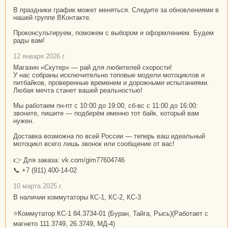
В праздники график может меняться. Следите за обновлениями в
нашей группе ВКонтакте.
Проконсультируем, поможем с выбором и оформлением. Будем
рады вам!
12 января 2026 г.
Магазин «Скутер» — рай для любителей скорости!
У нас собраны исключительно топовые модели мотоциклов и
питбайков, проверенные временем и дорожными испытаниями.
Любая мечта станет вашей реальностью!
Мы работаем пн-пт с 10:00 до 19:00, сб-вс с 11:00 до 16:00:
звоните, пишите — подберём именно тот байк, который вам
нужен.
Доставка возможна по всей России — теперь ваш идеальный
мотоцикл всего лишь звонок или сообщение от вас!
👉 Для заказа: vk.com/gim77604746
📞 +7 (911) 400-14-02
10 марта 2025 г.
В наличии коммутаторы КС-1, КС-2, КС-3
⭐Коммутатор КС-1 84.3734-01 (Буран, Тайга, Рысь)(Работает с
магнето 111.3749, 26.3749, МД-4)