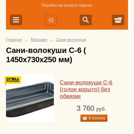
Перейти на полную версию
Корз
Главная
Магазин
Сани-волокуши
→
→
Сани-волокуши С-6 (
1450х730х250 мм)
Сани-волокуши С-6
(голое корыто) без
обвязки
3 760
руб.
В корзину