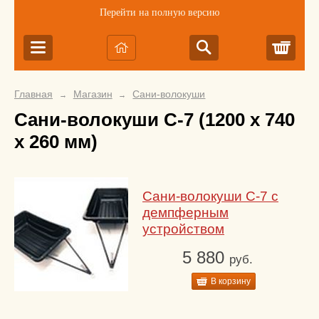
Перейти на полную версию
Корз
Главная
Магазин
Сани-волокуши
→
→
Сани-волокуши С-7 (1200 х 740
х 260 мм)
Сани-волокуши С-7 с
демпферным
устройством
5 880
руб.
В корзину