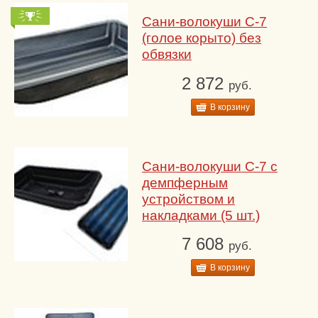
Сани-волокуши С-7
(голое корыто) без
обвязки
2 872
руб.
В корзину
Сани-волокуши С-7 с
демпферным
устройством и
накладками (5 шт.)
7 608
руб.
В корзину