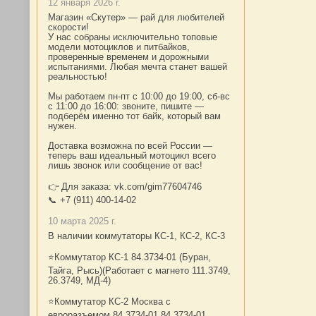
12 января 2026 г.
Магазин «Скутер» — рай для любителей
скорости!
У нас собраны исключительно топовые
модели мотоциклов и питбайков,
проверенные временем и дорожными
испытаниями. Любая мечта станет вашей
реальностью!
Мы работаем пн-пт с 10:00 до 19:00, сб-вс
с 11:00 до 16:00: звоните, пишите —
подберём именно тот байк, который вам
нужен.
Доставка возможна по всей России —
теперь ваш идеальный мотоцикл всего
лишь звонок или сообщение от вас!
👉 Для заказа: vk.com/gim77604746
📞 +7 (911) 400-14-02
10 марта 2025 г.
В наличии коммутаторы КС-1, КС-2, КС-3
⭐Коммутатор КС-1 84.3734-01 (Буран,
Тайга, Рысь)(Работает с магнето 111.3749,
26.3749, МД-4)
⭐Коммутатор КС-2 Москва с
евроразъемом 84.3734-01 84.3734-01