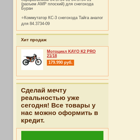
(разъем АМР плоский) для снегохода
Буран
⭐Коммутатор КС-3 снегохода Тайга аналог
для 84.3734-09
Хит продаж
Мотоцикл KAYO K2 PRO
21/18
179.990
руб.
Сделай мечту
реальностью уже
сегодня! Все товары у
нас можно оформить в
кредит.