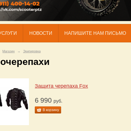
УСЛУГИ
НОВОСТИ
НАПИШИТЕ НАМ ПИСЬМО
Магазин
→
Экипировка
очерепахи
Защита черепаха Fox
6 990
руб.
В корзину