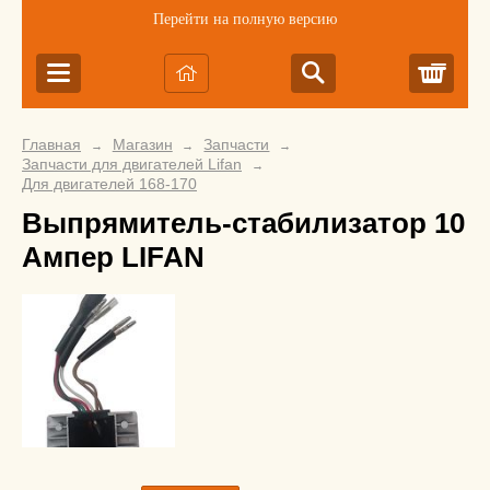
Перейти на полную версию
Корз
Главная
Магазин
Запчасти
→
→
→
Запчасти для двигателей Lifan
→
Для двигателей 168-170
Выпрямитель-стабилизатор 10
Ампер LIFAN