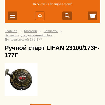
Перейти на полную версию
Корз
Главная
Магазин
Запчасти
→
→
→
Запчасти для двигателей Lifan
→
Для двигателей 173-177
Ручной старт LIFAN 23100/173F-
177F