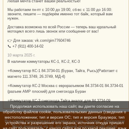
Любая мечта станет вашей реальностью!
Мы работаем пн-пт с 10:00 до 19:00, сб-вс с 11:00 до 16:00:
звоните, пишите — подберём именно тот байк, который вам
нужен.
Доставка возможна по всей России — теперь ваш идеальный
мотоцикл всего лишь звонок или сообщение от вас!
👉 Для заказа: vk.com/gim77604746
📞 +7 (911) 400-14-02
10 марта 2025 г.
В наличии коммутаторы КС-1, КС-2, КС-3
⭐Коммутатор КС-1 84.3734-01 (Буран, Тайга, Рысь)(Работает с
магнето 111.3749, 26.3749, МД-4)
⭐Коммутатор КС-2 Москва с евроразъемом 84.3734-01 84.3734-01
(разъем АМР плоский) для снегохода Буран
⭐Коммутатор КС-3 снегохода Тайга аналог для 84.3734-09
Продолжая использовать наш сайт, вы даете согласие на
обработку файлов cookie, пользовательских данных (сведения о
местоположении; тип и версия ОС; тип и версия Браузера; тип
Все права принадлежат магазину-салону "Scooter". Обращаем
устройства и разрешение его экрана; источник откуда пришел
Ваше внимание на то, что данный интернет-сайт носит
на сайт пользователь; с какого сайта или по какой рекламе; язык