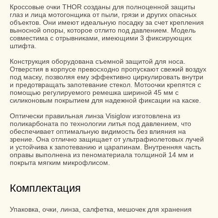
Кроссовые очки THOR созданы для полноценной защиты
глаз и лица мотогонщика от пыли, грязи и других опасных
объектов. Они имеют идеальную посадку за счет крепления
выносной опоры, которое отлито под давлением. Модель
совместима с отрывниками, имеющими 3 фиксирующих
штифта.
Конструкция оборудована съемной защитой для носа.
Отверстия в корпусе превосходно пропускают свежий воздух
под маску, позволяя ему эффективно циркулировать внутри
и предотвращать запотевание стекол. Мотоочки крепятся с
помощью регулируемого ремешка шириной 45 мм с
силиконовым покрытием для надежной фиксации на каске.
Оптически правильная линза Visiglow изготовлена из
поликарбоната по технологии литья под давлением, что
обеспечивает оптимальную видимость без влияния на
зрение. Она отлично защищает от ультрафиолетовых лучей
и устойчива к запотеванию и царапинам. Внутренняя часть
оправы выполнена из пеноматериала толщиной 14 мм и
покрыта мягким микрофлисом.
Комплектация
Упаковка, очки, линза, салфетка, мешочек для хранения