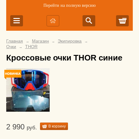
Перейти на полную версию
Корз
Главная
Магазин
Экипировка
→
→
→
Очки
THOR
→
Кроссовые очки THOR синие
2 990
В корзину
руб.