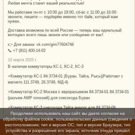
Любая мечта станет вашей реальностью!
Мы работаем пн-пт с 10:00 до 19:00, сб-вс с 11:00 до 16:00:
звоните, пишите — подберём именно тот байк, который вам
нужен.
Доставка возможна по всей России — теперь ваш идеальный
мотоцикл всего лишь звонок или сообщение от вас!
👉 Для заказа: vk.com/gim77604746
📞 +7 (911) 400-14-02
10 марта 2025 г.
В наличии коммутаторы КС-1, КС-2, КС-3
⭐Коммутатор КС-1 84.3734-01 (Буран, Тайга, Рысь)(Работает с
магнето 111.3749, 26.3749, МД-4)
⭐Коммутатор КС-2 Москва с евроразъемом 84.3734-01 84.3734-01
(разъем АМР плоский) для снегохода Буран
⭐Коммутатор КС-3 снегохода Тайга аналог для 84.3734-09
Продолжая использовать наш сайт, вы даете согласие на
обработку файлов cookie, пользовательских данных (сведения о
местоположении; тип и версия ОС; тип и версия Браузера; тип
Все права принадлежат магазину-салону "Scooter". Обращаем
устройства и разрешение его экрана; источник откуда пришел
Ваше внимание на то, что данный интернет-сайт носит