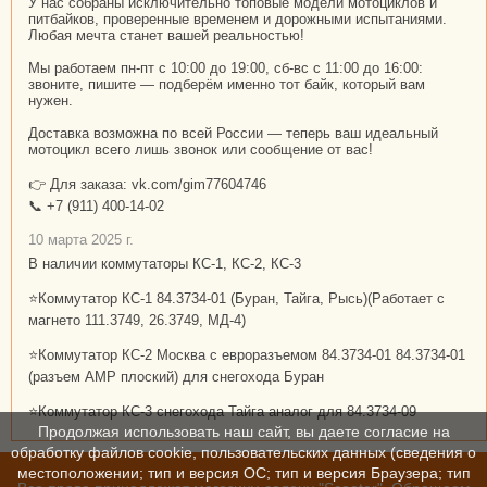
У нас собраны исключительно топовые модели мотоциклов и
питбайков, проверенные временем и дорожными испытаниями.
Любая мечта станет вашей реальностью!
Мы работаем пн-пт с 10:00 до 19:00, сб-вс с 11:00 до 16:00:
звоните, пишите — подберём именно тот байк, который вам
нужен.
Доставка возможна по всей России — теперь ваш идеальный
мотоцикл всего лишь звонок или сообщение от вас!
👉 Для заказа: vk.com/gim77604746
📞 +7 (911) 400-14-02
10 марта 2025 г.
В наличии коммутаторы КС-1, КС-2, КС-3
⭐Коммутатор КС-1 84.3734-01 (Буран, Тайга, Рысь)(Работает с
магнето 111.3749, 26.3749, МД-4)
⭐Коммутатор КС-2 Москва с евроразъемом 84.3734-01 84.3734-01
(разъем АМР плоский) для снегохода Буран
⭐Коммутатор КС-3 снегохода Тайга аналог для 84.3734-09
Продолжая использовать наш сайт, вы даете согласие на
обработку файлов cookie, пользовательских данных (сведения о
местоположении; тип и версия ОС; тип и версия Браузера; тип