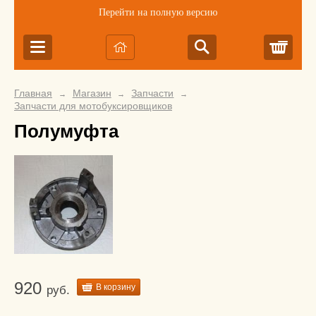
Перейти на полную версию
Корз
Главная
Магазин
Запчасти
→
→
→
Запчасти для мотобуксировщиков
Полумуфта
920
В корзину
руб.