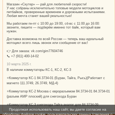
Магазин «Скутер» — рай для любителей скорости!
У нас собраны исключительно топовые модели мотоциклов и
питбайков, проверенные временем и дорожными испытаниями.
Любая мечта станет вашей реальностью!
Мы работаем пн-пт с 10:00 до 19:00, сб-вс с 11:00 до 16:00:
звоните, пишите — подберём именно тот байк, который вам
нужен.
Доставка возможна по всей России — теперь ваш идеальный
мотоцикл всего лишь звонок или сообщение от вас!
👉 Для заказа: vk.com/gim77604746
📞 +7 (911) 400-14-02
10 марта 2025 г.
В наличии коммутаторы КС-1, КС-2, КС-3
⭐Коммутатор КС-1 84.3734-01 (Буран, Тайга, Рысь)(Работает с
магнето 111.3749, 26.3749, МД-4)
⭐Коммутатор КС-2 Москва с евроразъемом 84.3734-01 84.3734-01
(разъем АМР плоский) для снегохода Буран
⭐Коммутатор КС-3 снегохода Тайга аналог для 84.3734-09
Продолжая использовать наш сайт, вы даете согласие на
обработку файлов cookie, пользовательских данных (сведения о