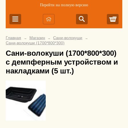
Перейти на полную версию
Корз
Главная
Магазин
Сани-волокуши
→
→
→
Сани-волокуши (1700*800*300)
Сани-волокуши (1700*800*300)
с демпферным устройством и
накладками (5 шт.)