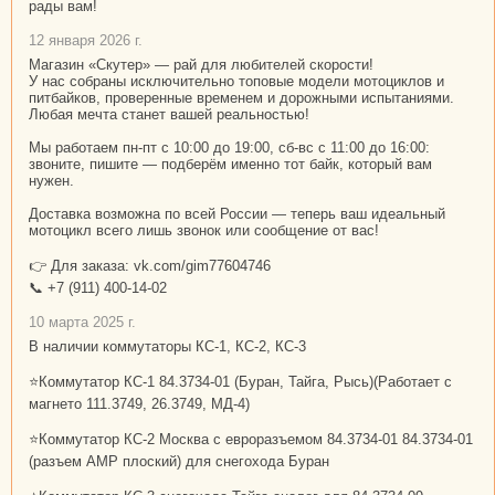
рады вам!
12 января 2026 г.
Магазин «Скутер» — рай для любителей скорости!
У нас собраны исключительно топовые модели мотоциклов и
питбайков, проверенные временем и дорожными испытаниями.
Любая мечта станет вашей реальностью!
Мы работаем пн-пт с 10:00 до 19:00, сб-вс с 11:00 до 16:00:
звоните, пишите — подберём именно тот байк, который вам
нужен.
Доставка возможна по всей России — теперь ваш идеальный
мотоцикл всего лишь звонок или сообщение от вас!
👉 Для заказа: vk.com/gim77604746
📞 +7 (911) 400-14-02
10 марта 2025 г.
В наличии коммутаторы КС-1, КС-2, КС-3
⭐Коммутатор КС-1 84.3734-01 (Буран, Тайга, Рысь)(Работает с
магнето 111.3749, 26.3749, МД-4)
⭐Коммутатор КС-2 Москва с евроразъемом 84.3734-01 84.3734-01
(разъем АМР плоский) для снегохода Буран