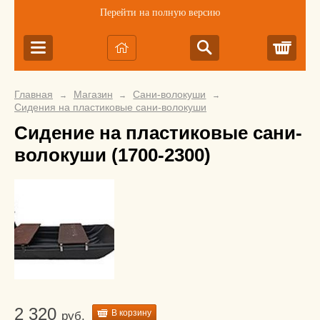
Перейти на полную версию
Корз
Главная
Магазин
Сани-волокуши
→
→
→
Сидения на пластиковые сани-волокуши
Сидение на пластиковые сани-
волокуши (1700-2300)
2 320
В корзину
руб.