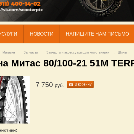
УСЛУГИ
НОВОСТИ
НАПИШИТЕ НАМ ПИСЬМО
Магазин
→
Запчасти
→
Запчасти и аксессуары для мототехники
→
Шины
а Митас 80/100-21 51M TE
7 750
В корзину
руб.
ристики: