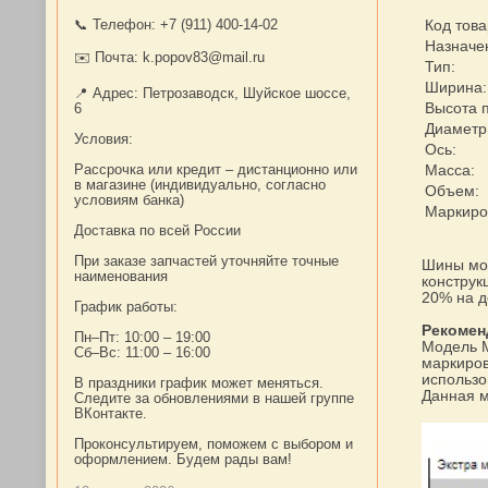
Код това
📞 Телефон: +7 (911) 400-14-02
Назначе
✉️ Почта: k.popov83@mail.ru
Тип:
Ширина:
📍 Адрес: Петрозаводск, Шуйское шоссе,
Высота 
6
Диаметр
Условия:
Ось:
Масса:
Рассрочка или кредит – дистанционно или
в магазине (индивидуально, согласно
Объем:
условиям банка)
Маркиров
Доставка по всей России
При заказе запчастей уточняйте точные
Шины мод
наименования
конструк
20% на д
График работы:
Рекомен
Пн–Пт: 10:00 – 19:00
Модель M
Сб–Вс: 11:00 – 16:00
маркиров
использо
В праздники график может меняться.
Данная м
Следите за обновлениями в нашей группе
ВКонтакте.
Проконсультируем, поможем с выбором и
оформлением. Будем рады вам!