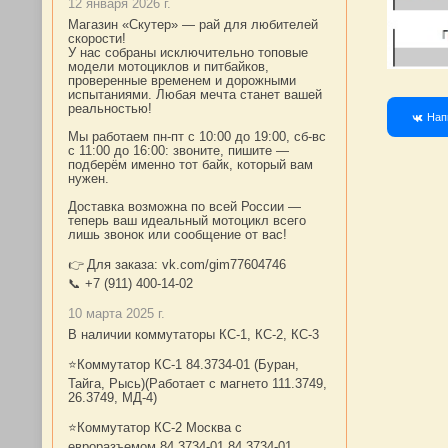
12 января 2026 г.
Магазин «Скутер» — рай для любителей
скорости!
У нас собраны исключительно топовые
модели мотоциклов и питбайков,
проверенные временем и дорожными
испытаниями. Любая мечта станет вашей
реальностью!
Нап
Мы работаем пн-пт с 10:00 до 19:00, сб-вс
с 11:00 до 16:00: звоните, пишите —
подберём именно тот байк, который вам
нужен.
Доставка возможна по всей России —
теперь ваш идеальный мотоцикл всего
лишь звонок или сообщение от вас!
👉 Для заказа: vk.com/gim77604746
📞 +7 (911) 400-14-02
10 марта 2025 г.
В наличии коммутаторы КС-1, КС-2, КС-3
⭐Коммутатор КС-1 84.3734-01 (Буран,
Тайга, Рысь)(Работает с магнето 111.3749,
26.3749, МД-4)
⭐Коммутатор КС-2 Москва с
евроразъемом 84.3734-01 84.3734-01