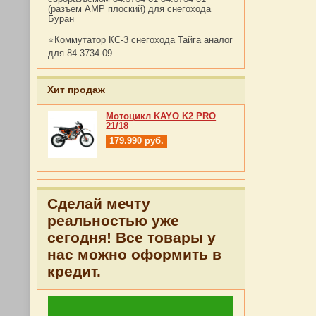
(разъем АМР плоский) для снегохода
Буран
⭐Коммутатор КС-3 снегохода Тайга аналог
для 84.3734-09
Хит продаж
Мотоцикл KAYO K2 PRO
21/18
179.990
руб.
Сделай мечту
реальностью уже
сегодня! Все товары у
нас можно оформить в
кредит.