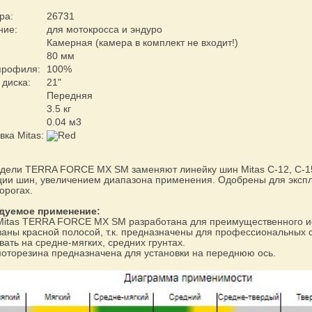
ра:
26731
ние:
для мотокросса и эндуро
Камерная (камера в комплект не входит!)
80 мм
профиля:
100%
 диска:
21"
Передняя
3.5 кг
0.04 м3
ка Mitas:
ели TERRA FORCE MX SM заменяют линейку шин Mitas C-12, C-15, 
ции шин, увеличением диапазона применения. Одобрены для экспл
орогах.
дуемое применение:
itas TERRA FORCE MX SM разработана для преимущественного ис
аны красной полосой, т.к. предназначены для профессиональных 
вать на средне-мягких, средних грунтах.
оторезина предназначена для установки на переднюю ось.