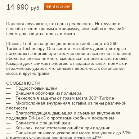
14 990
В корзину
руб.
Падения случаются, это наша реальность. Нет лучшего
способа свести травмы к минимуму, чем выбрать лучший
шлем для защиты головы и мозга.
Шлемы Leatt оснащены дополнительной защитой 360
̊Turbine Technology. Она состоит из гибких дисков, которые
поглощают энергию при столкновении и позволяют внешней
оболочке шлема немного смещаться относительно головы.
Каждый диск снижает энергию от вращательных, прямых и
отраженных ударов, что снижает вероятность сотрясения
мозга и других травм.
ОСОБЕННОСТИ:
— Подростковый шлем
— Внешняя оболочка из полимера
— Технология защиты от травм мозга 360° Turbine
— Многослойная внутренняя вставка из пены различной
плотности
— Влагоотводящая, дышащая и съемная внутренняя
подкладка Dri-Lex® с противомикробным покрытием
— Совместим с защитой шеи
— Козырек, легко отстегивающийся при падении
— Снижение пикового ускорения мозга при ударах до 30%
и пикового ускорения вращения мозга до 40%