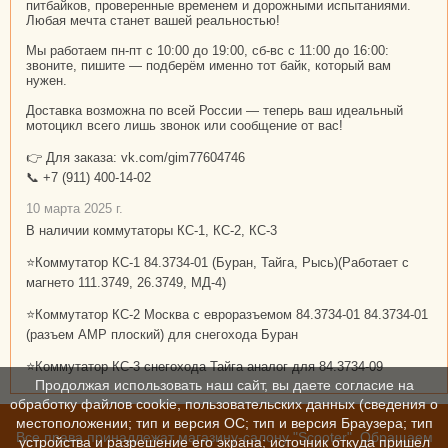
питбайков, проверенные временем и дорожными испытаниями.
Любая мечта станет вашей реальностью!
Мы работаем пн-пт с 10:00 до 19:00, сб-вс с 11:00 до 16:00:
звоните, пишите — подберём именно тот байк, который вам
нужен.
Доставка возможна по всей России — теперь ваш идеальный
мотоцикл всего лишь звонок или сообщение от вас!
👉 Для заказа: vk.com/gim77604746
📞 +7 (911) 400-14-02
10 марта 2025 г.
В наличии коммутаторы КС-1, КС-2, КС-3
⭐Коммутатор КС-1 84.3734-01 (Буран, Тайга, Рысь)(Работает с
магнето 111.3749, 26.3749, МД-4)
⭐Коммутатор КС-2 Москва с евроразъемом 84.3734-01 84.3734-01
(разъем АМР плоский) для снегохода Буран
⭐Коммутатор КС-3 снегохода Тайга аналог для 84.3734-09
Продолжая использовать наш сайт, вы даете согласие на
обработку файлов cookie, пользовательских данных (сведения о
местоположении; тип и версия ОС; тип и версия Браузера; тип
Все права принадлежат магазину-салону "Scooter". Обращаем
устройства и разрешение его экрана; источник откуда пришел