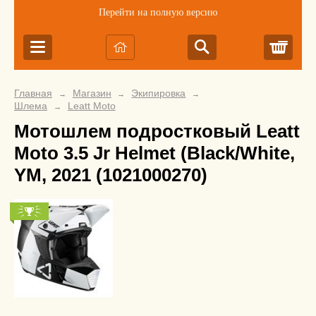
Перейти на полную версию
Корз
Главная
Магазин
Экипировка
→
→
→
Шлема
Leatt Moto
→
Мотошлем подростковый Leatt
Moto 3.5 Jr Helmet (Black/White,
YM, 2021 (1021000270)