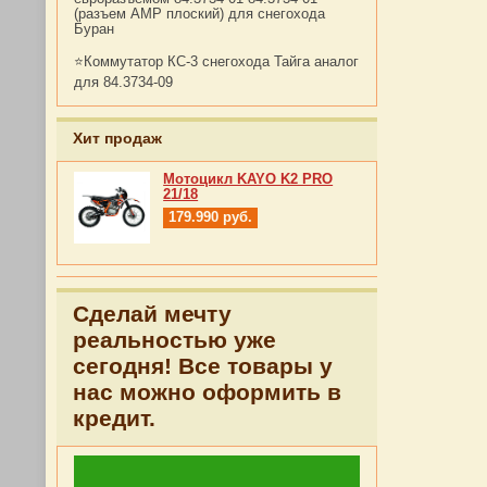
(разъем АМР плоский) для снегохода
Буран
⭐Коммутатор КС-3 снегохода Тайга аналог
для 84.3734-09
Хит продаж
Мотоцикл KAYO K2 PRO
21/18
179.990
руб.
Сделай мечту
реальностью уже
сегодня! Все товары у
нас можно оформить в
кредит.