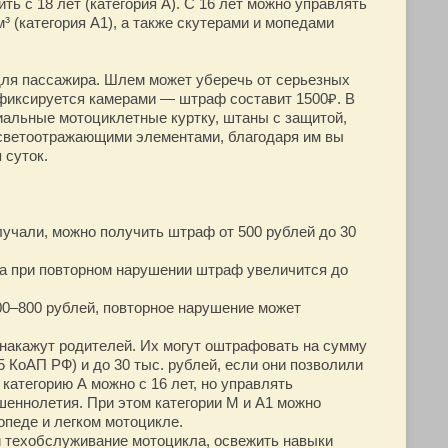
ть с 18 лет (категория А). С 16 лет можно управлять
³ (категория А1), а также скутерами и мопедами
 для пассажира. Шлем может уберечь от серьезных
е фиксируется камерами — штраф составит 1500₽. В
иальные мотоциклетные куртку, штаны с защитой,
 светоотражающими элементами, благодаря им вы
 суток.
лучали, можно получить штраф от 500 рублей до 30
 а при повторном нарушении штраф увеличится до
00–800 рублей, повторное нарушение может
 накажут родителей. Их могут оштрафовать на сумму
5 КоАП РФ) и до 30 тыс. рублей, если они позволили
а категорию А можно с 16 лет, но управлять
еннолетия. При этом категории М и А1 можно
мопеде и легком мотоцикле.
ти техобслуживание мотоцикла, освежить навыки