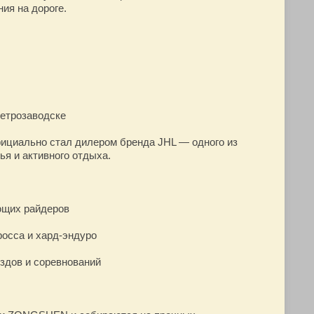
ия на дороге.
етрозаводске
ициально стал дилером бренда JHL — одного из
я и активного отдыха.
ющих райдеров
осса и хард-эндуро
здов и соревнований