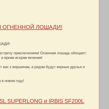
М ОГНЕННОЙ ЛОШАДИ!
ШАДИ!
австречу приключениям! Огненная лошадь обещает:
 и ярким искрам везения!
ёт вас к вершинам, а рядом будут верные друзья и
 в новом году!
00SL SUPERLONG и IRBIS SF200L