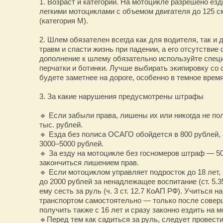
1. Возраст и категории. На мотоцикле разрешено езди
легкими мотоциклами с объемом двигателя до 125 см
(категория М).
2. Шлем обязателен всегда как для водителя, так и
травм и спасти жизнь при падении, а его отсутстви
дополнение к шлему обязательно используйте спец
перчатки и ботинки. Лучше выбирать экипировку со
будете заметнее на дороге, особенно в темное время
3. За какие нарушения предусмотрены штрафы
🔹 Если забыли права, лишены их или никогда не по
тыс. рублей.
🔹 Езда без полиса ОСАГО обойдется в 800 рублей,
3000–5000 рублей.
🔹 За езду на мотоцикле без госномеров штраф — 5
закончиться лишением прав.
🔹 Если мотоциклом управляет подросток до 18 лет,
до 2000 рублей за ненадлежащее воспитание (ст. 5.3
ему сесть за руль (ч. 3 ст. 12.7 КоАП РФ). Учиться н
транспортом самостоятельно — только после соверш
получить также с 16 лет и сразу законно ездить на 
🔹Перед тем как садиться за руль, следует провес