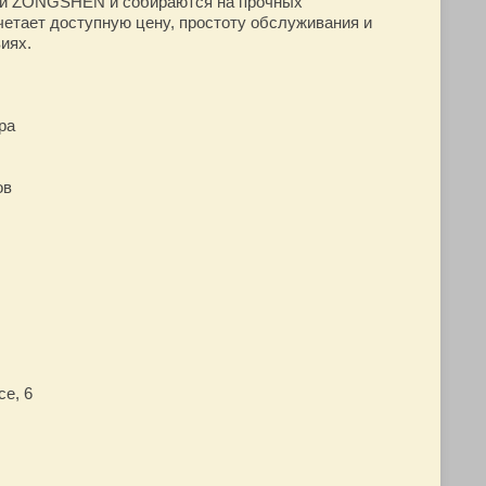
ми ZONGSHEN и собираются на прочных
четает доступную цену, простоту обслуживания и
иях.
ра
ов
е, 6