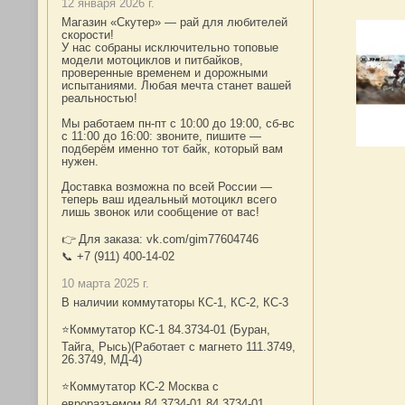
12 января 2026 г.
Магазин «Скутер» — рай для любителей
скорости!
У нас собраны исключительно топовые
модели мотоциклов и питбайков,
проверенные временем и дорожными
испытаниями. Любая мечта станет вашей
реальностью!
Мы работаем пн-пт с 10:00 до 19:00, сб-вс
с 11:00 до 16:00: звоните, пишите —
подберём именно тот байк, который вам
нужен.
Доставка возможна по всей России —
теперь ваш идеальный мотоцикл всего
лишь звонок или сообщение от вас!
👉 Для заказа: vk.com/gim77604746
📞 +7 (911) 400-14-02
10 марта 2025 г.
В наличии коммутаторы КС-1, КС-2, КС-3
⭐Коммутатор КС-1 84.3734-01 (Буран,
Тайга, Рысь)(Работает с магнето 111.3749,
26.3749, МД-4)
⭐Коммутатор КС-2 Москва с
евроразъемом 84.3734-01 84.3734-01